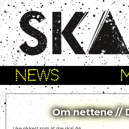
NEWS
Om nettene // 
Like sikkert som at me skal dø