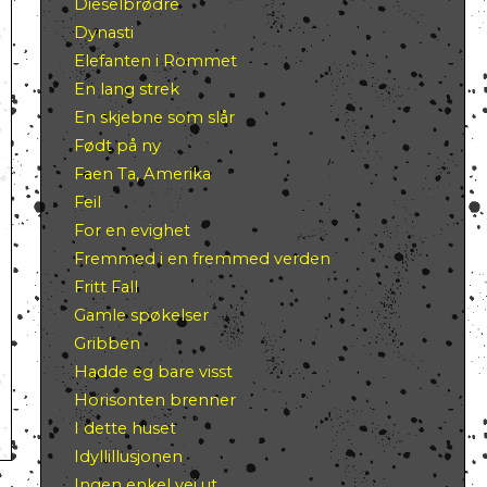
Dieselbrødre
Dynasti
Elefanten i Rommet
En lang strek
En skjebne som slår
Født på ny
Faen Ta, Amerika
Feil
For en evighet
Fremmed i en fremmed verden
Fritt Fall
Gamle spøkelser
Gribben
Hadde eg bare visst
Horisonten brenner
I dette huset
Idyllillusjonen
Ingen enkel vei ut