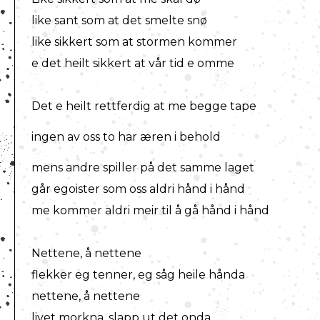
like sant som at det smelte snø
like sikkert som at stormen kommer
e det heilt sikkert at vår tid e omme
Det e heilt rettferdig at me begge tape
ingen av oss to har æren i behold
mens andre spiller på det samme laget
går egoister som oss aldri hånd i hånd
me kommer aldri meir til å gå hånd i hånd
Nettene, å nettene
flekker eg tenner, eg såg heile hånda
nettene, å nettene
livet morkna, slapp ut det onda