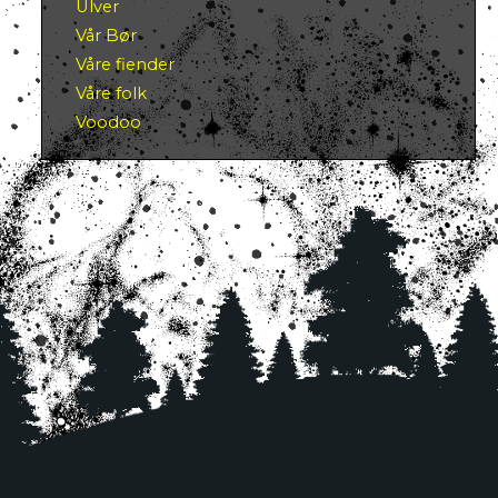
Ulver
Vår Bør
Våre fiender
Våre folk
Voodoo