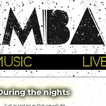
MUSIC
LIV
During the nights
Just as certain as that we will die