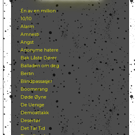
Én av en million
10/10
Alarm
Amnesti
Angst
Anonyme hatere
Bak Låste Dører
Balladen om deg
Berlin
Blindpassasjer
Boomerang
Døde Øyne
De Uenige
Demoattakk
Desertør
Det Tar Tid