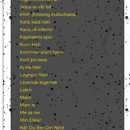
Jesus av vår tid
KKK! (Kristelig KulturKaos)
Kald, kald natt
Kaos, så inferno
Kapitalens spel
Kom Hell
Kommer snart hjem
Kort prosess
Kvelertak!
Løgnprofitør
Levende legende
Liden
Malin
Mantra
Me sa nei
Min Eliksir
Når Du Ber Din Nød