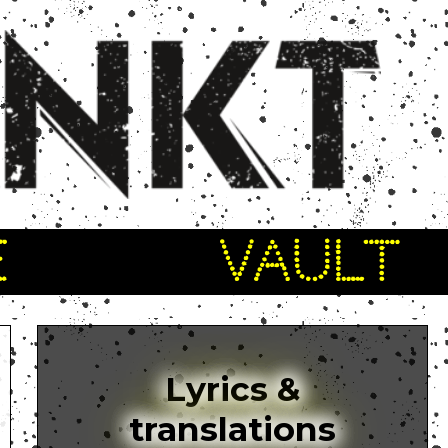
E
VAULT
Lyrics &
translations