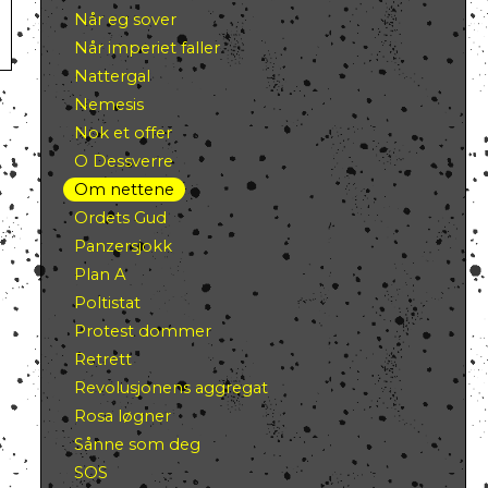
Når eg sover
Når imperiet faller
Nattergal
Nemesis
Nok et offer
O Dessverre
Om nettene
Ordets Gud
Panzersjokk
Plan A
Poltistat
Protest dommer
Retrett
Revolusjonens aggregat
Rosa løgner
Sånne som deg
SOS