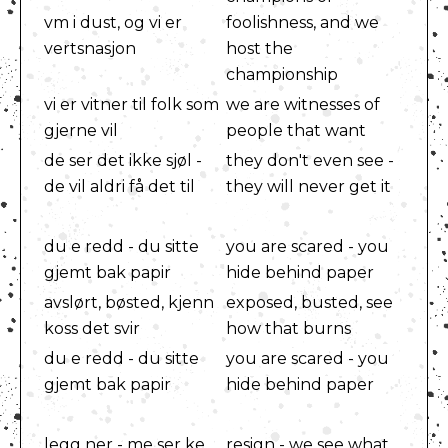
vm i dust, og vi er
foolishness, and we
vertsnasjon
host the
championship
vi er vitner til folk som
we are witnesses of
gjerne vil
people that want
de ser det ikke sjøl -
they don't even see -
de vil aldri få det til
they will never get it
du e redd - du sitte
you are scared - you
gjemt bak papir
hide behind paper
avslørt, bøsted, kjenn
exposed, busted, see
koss det svir
how that burns
du e redd - du sitte
you are scared - you
gjemt bak papir
hide behind paper
legg ner - me ser ke
resign - we see what