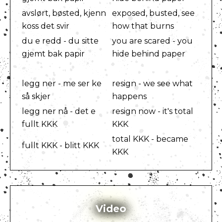
avslørt, bøsted, kjenn
exposed, busted, see
koss det svir
how that burns
du e redd - du sitte
you are scared - you
gjemt bak papir
hide behind paper
legg ner - me ser ke
resign - we see what
så skjer
happens
legg ner nå - det e
resign now - it's total
fullt KKK
KKK
total KKK - became
fullt KKK - blitt KKK
KKK
Video