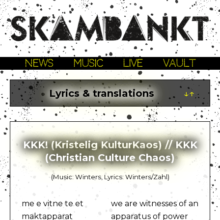
NEWS
MUSIC
LIVE
VAULT
Lyrics & translations
↓↑
KKK! (Kristelig KulturKaos) // KKK
(Christian Culture Chaos)
(Music: Winters, Lyrics: Winters/Zahl)
me e vitne te et
we are witnesses of an
maktapparat
apparatus of power