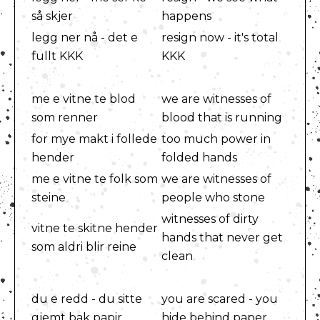
så skjer
happens
legg ner nå - det e
resign now - it's total
fullt KKK
KKK
me e vitne te blod
we are witnesses of
som renner
blood that is running
for mye makt i follede
too much power in
hender
folded hands
me e vitne te folk som
we are witnesses of
steine
people who stone
witnesses of dirty
vitne te skitne hender
hands that never get
som aldri blir reine
clean
du e redd - du sitte
you are scared - you
gjemt bak papir
hide behind paper