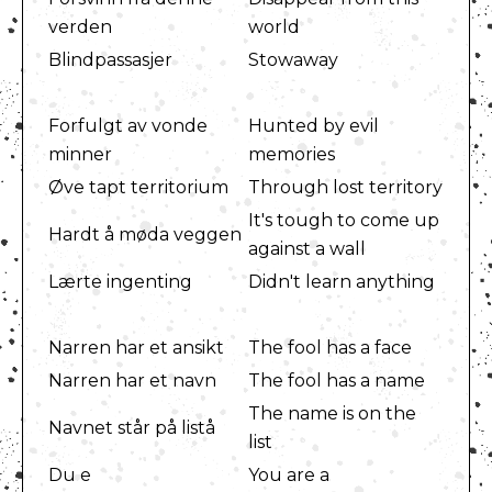
verden
world
Blindpassasjer
Stowaway
Forfulgt av vonde
Hunted by evil
minner
memories
Øve tapt territorium
Through lost territory
It's tough to come up
Hardt å møda veggen
against a wall
Lærte ingenting
Didn't learn anything
Narren har et ansikt
The fool has a face
Narren har et navn
The fool has a name
The name is on the
Navnet står på listå
list
Du e
You are a