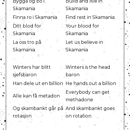
Bygga og bo i
Build and live in
Skamania
Skamania
Finna ro i Skamania
Find rest in Skamania
Ditt blod for
Your blood for
Skamania
Skamania
La oss tro på
Let us believe in
Skamania
Skamania
Winters har blitt
Winters is the head
sjefsbaron
baron
Han dele ut en billion
He hands out a billion
Everybody can get
Alle kan få metadon
methadone
Og skambankt går på
And skambankt goes
rotasjon
on rotation