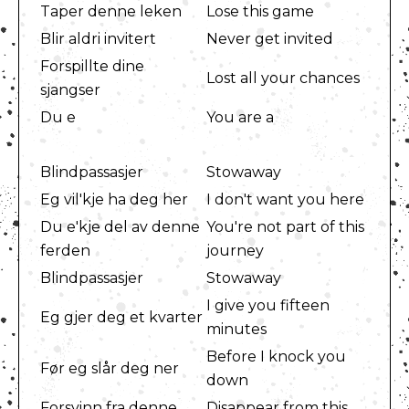
Taper denne leken
Lose this game
Blir aldri invitert
Never get invited
Forspillte dine
Lost all your chances
sjangser
Du e
You are a
Blindpassasjer
Stowaway
Eg vil'kje ha deg her
I don't want you here
Du e'kje del av denne
You're not part of this
ferden
journey
Blindpassasjer
Stowaway
I give you fifteen
Eg gjer deg et kvarter
minutes
Before I knock you
Før eg slår deg ner
down
Forsvinn fra denne
Disappear from this