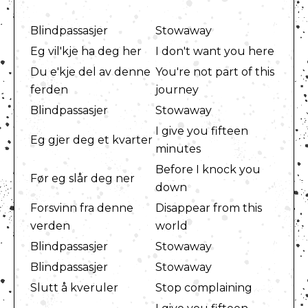
Blindpassasjer
Stowaway
Eg vil'kje ha deg her
I don't want you here
Du e'kje del av denne
You're not part of this
ferden
journey
Blindpassasjer
Stowaway
I give you fifteen
Eg gjer deg et kvarter
minutes
Before I knock you
Før eg slår deg ner
down
Forsvinn fra denne
Disappear from this
verden
world
Blindpassasjer
Stowaway
Blindpassasjer
Stowaway
Slutt å kveruler
Stop complaining