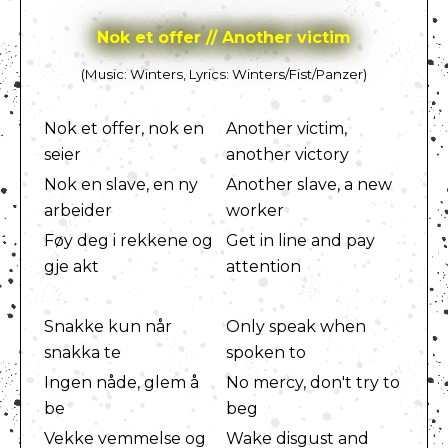
Nok et offer // Another victim
(Music: Winters, Lyrics: Winters/Fist/Panzer)
Nok et offer, nok en
Another victim,
seier
another victory
Nok en slave, en ny
Another slave, a new
arbeider
worker
Føy deg i rekkene og
Get in line and pay
gje akt
attention
Snakke kun når
Only speak when
snakka te
spoken to
Ingen nåde, glem å
No mercy, don't try to
be
beg
Vekke vemmelse og
Wake disgust and