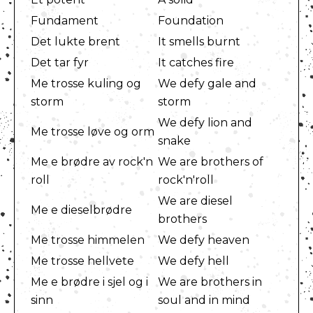
Fundament
Foundation
Det lukte brent
It smells burnt
Det tar fyr
It catches fire
Me trosse kuling og
We defy gale and
storm
storm
We defy lion and
Me trosse løve og orm
snake
Me e brødre av rock'n
We are brothers of
roll
rock'n'roll
We are diesel
Me e dieselbrødre
brothers
Me trosse himmelen
We defy heaven
Me trosse hellvete
We defy hell
Me e brødre i sjel og i
We are brothers in
sinn
soul and in mind