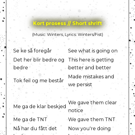
Kort prosess // Short shrift
(Music: Winters, Lyrics: Winters/Fist)
Se ke så foregår
See what is going on
Det her blir bedre og
This here is getting
bedre
better and better
Made mistakes and
Tok feil og me består
we persist
We gave them clear
Me ga de klar beskjed
notice
Me ga de TNT
We gave them TNT
Nå har du fått det
Now you're doing