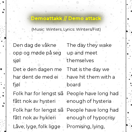
Demoattakk // Demo attack
(Music: Winters, Lyrics: Winters/Fist)
Den dag de våkne
The day they wake
opp og møde på seg
up and meet
sjøl
themselves
Det e den dagen me
That is the day we
har dent de med ei
have hit them with a
fjøl
board
Folk har for lengst siå
People have long had
fått nok av hysteri
enough of hysteria
Folk har for lengst siå
People have long had
fått nok av hykleri
enough of hypocrisy
Låve, lyge, folk ligge
Promising, lying,