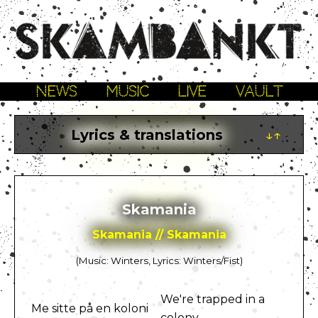
NEWS
MUSIC
LIVE
VAULT
Lyrics & translations
↓↑
Skamania
Skamania // Skamania
(Music: Winters, Lyrics: Winters/Fist)
We're trapped in a
Me sitte på en koloni
colony