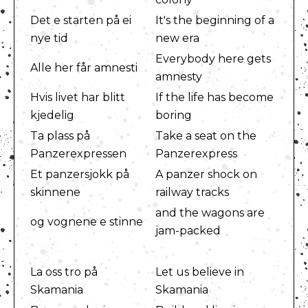
Det e starten på ei
It's the beginning of a
nye tid
new era
Everybody here gets
Alle her får amnesti
amnesty
Hvis livet har blitt
If the life has become
kjedelig
boring
Ta plass på
Take a seat on the
Panzerexpressen
Panzerexpress
Et panzersjokk på
A panzer shock on
skinnene
railway tracks
and the wagons are
og vognene e stinne
jam-packed
La oss tro på
Let us believe in
Skamania
Skamania