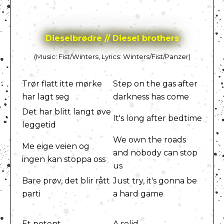
Dieselbrødre // Diesel brothers
(Music: Fist/Winters, Lyrics: Winters/Fist/Panzer)
Trør flatt itte mørke
Step on the gas after
har lagt seg
darkness has come
Det har blitt langt øve
It's long after bedtime
leggetid
We own the roads
Me eige veien og
and nobody can stop
ingen kan stoppa oss
us
Bare prøv, det blir rått
Just try, it's gonna be
parti
a hard game
Et potent
A solid