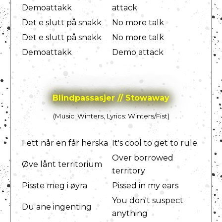
Demoattakk
attack
Det e slutt på snakk
No more talk
Det e slutt på snakk
No more talk
Demoattakk
Demo attack
Blindpassasjer // Stowaway
(Music: Winters, Lyrics: Winters/Fist)
Fett når en får herska
It's cool to get to rule
Over borrowed
Øve lånt territorium
territory
Pisste meg i øyra
Pissed in my ears
You don't suspect
Du ane ingenting
anything