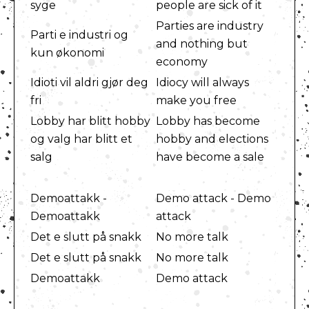
syge
people are sick of it
Parties are industry
Parti e industri og
and nothing but
kun økonomi
economy
Idioti vil aldri gjør deg
Idiocy will always
fri
make you free
Lobby har blitt hobby
Lobby has become
og valg har blitt et
hobby and elections
salg
have become a sale
Demoattakk -
Demo attack - Demo
Demoattakk
attack
Det e slutt på snakk
No more talk
Det e slutt på snakk
No more talk
Demoattakk
Demo attack