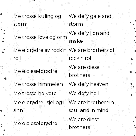
Me trosse kuling og
We defy gale and
storm
storm
We defy lion and
Me trosse løve og orm
snake
Me e brødre av rock'n
We are brothers of
roll
rock'n'roll
We are diesel
Me e dieselbrødre
brothers
Me trosse himmelen
We defy heaven
Me trosse helvete
We defy hell
Me e brødre i sjel og i
We are brothers in
sinn
soul and in mind
We are diesel
Me e dieselbrødre
brothers