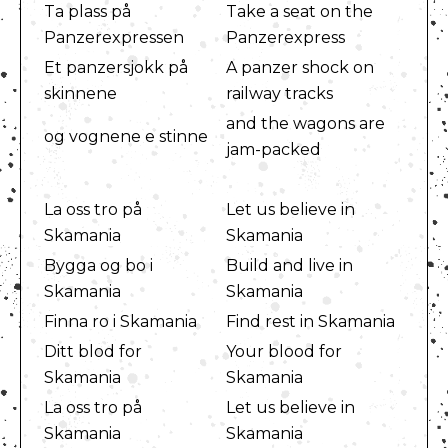
Ta plass på
Take a seat on the
Panzerexpressen
Panzerexpress
Et panzersjokk på
A panzer shock on
skinnene
railway tracks
and the wagons are
og vognene e stinne
jam-packed
La oss tro på
Let us believe in
Skamania
Skamania
Bygga og bo i
Build and live in
Skamania
Skamania
Finna ro i Skamania
Find rest in Skamania
Ditt blod for
Your blood for
Skamania
Skamania
La oss tro på
Let us believe in
Skamania
Skamania